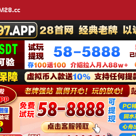
28.cc